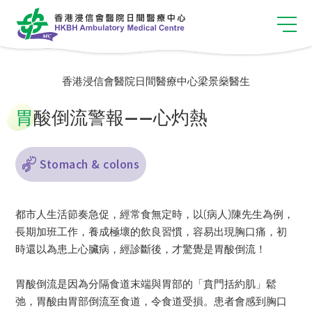
香港浸信會醫院日間醫療中心梁景燊醫生
胃
酸倒流警報——心灼熱
Stomach & colons
都市人生活節奏急促，經常食無定時，以(病人)陳先生為例，
長期加班工作，養成極壞的飲良習慣，容易出現胸口痛，初
時還以為患上心臟病，經診斷後，才驚覺是胃酸倒流！
胃酸倒流是因為分隔食道末端與胃部的「賁門括約肌」鬆
弛，胃酸由胃部倒流至食道，令食道受損。患者會感到胸口