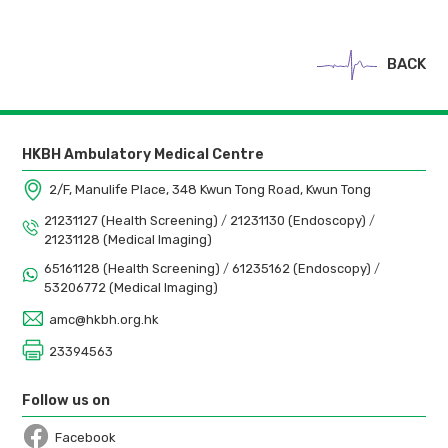
BACK
HKBH Ambulatory Medical Centre
2/F, Manulife Place, 348 Kwun Tong Road, Kwun Tong
21231127 (Health Screening)
/
21231130 (Endoscopy)
/
21231128 (Medical Imaging)
65161128 (Health Screening)
/
61235162 (Endoscopy)
/
53206772 (Medical Imaging)
amc@hkbh.org.hk
23394563
Follow us on
Facebook