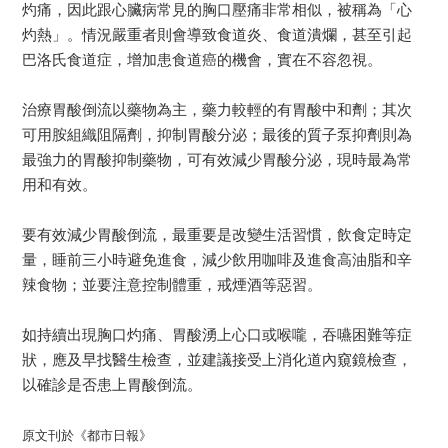
灼痛，因此跟心臟病常見的胸口壓痛非常相似，被稱為「心
灼熱」。情況嚴重者則會導致食道炎、食道潰爛，甚至引起
巴洛氏食道症，增加患食道癌的機會，實在不容忽視。
治療胃酸倒流以藥物為主，藥力較輕的有胃酸中和劑；其次
可用胺組織阻隔劑，抑制胃酸分泌；最後的質子泵抑劑則為
最強力的胃酸抑制藥物，可有效減少胃酸分泌，現時最為常
用和有效。
要有效減少胃酸倒流，最重要是改變生活習慣，飲食定時定
量，睡前三小時避免進食，減少飲用咖啡及進食高油脂和辛
辣食物；並要注意控制體重，戒煙酒等惡習。
如持續出現胸口灼痛、胃酸湧上心口或喉嚨，吞嚥困難等症
狀，應及早找醫生檢查，並建議接受上消化道內窺鏡檢查，
以確診是否患上胃酸倒流。
原文刊於《都市日報》