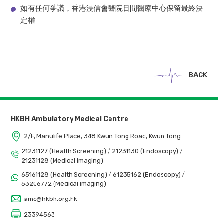
如有任何爭議，香港浸信會醫院日間醫療中心保留最終決
定權
BACK
HKBH Ambulatory Medical Centre
2/F, Manulife Place, 348 Kwun Tong Road, Kwun Tong
21231127 (Health Screening)
/
21231130 (Endoscopy)
/
21231128 (Medical Imaging)
65161128 (Health Screening)
/
61235162 (Endoscopy)
/
53206772 (Medical Imaging)
amc@hkbh.org.hk
23394563