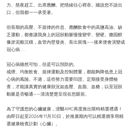
力、熬夜趕工、出席應酬、把情緒往心裡吞。雖說您不說出
口，但我都一一承受著。
但長期的高壓、不規律的作息、應酬飲食中的高鹽高油、缺
乏運動，都會讓我身上的冠狀動脈慢慢變窄、變硬。膽固醇
像淤泥般沉積，血管內壁發炎、長出斑塊——後來便會演變成
冠心病……
冠心病雖然可怕，但是可以預防的。
戒煙、均衡飲食、規律運動及控制體重，都能夠降低患上冠
心病的風險。不過，這些努力需要印證。定期接受身體檢
查，才能讓真實的健康狀況如血壓、血脂、血糖，以至冠狀
動脈是否暢通——清清楚楚呈現在您眼前。
為了守護您的心臟健康，浸醫AMC再度推出限時精選禮遇！
由即日起至2026年11月30日，於推廣期內可以精選價享用精
選健康檢查計劃（心臟）。