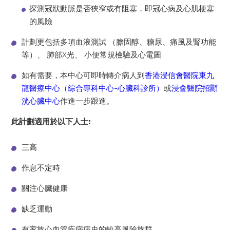
探測冠狀動脈是否狹窄或有阻塞，即冠心病及心肌梗塞
的風險
計劃更包括多項血液測試 （膽固醇、糖尿、痛風及腎功能
等）、 肺部X光、 小便常規檢驗及心電圖
如有需要，本中心可即時轉介病人到
香港浸信會醫院東九
龍醫療中心（綜合專科中心-心臟科診所）
或
浸會醫院招顯
洸心臟中心
作進一步跟進。
此計劃適用於以下人士:
三高
作息不定時
關注心臟健康
缺乏運動
有家族心血管疾病病史的較高風險族群