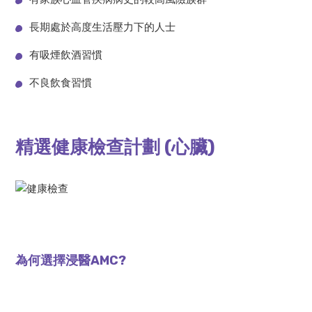
長期處於高度生活壓力下的人士
有吸煙飲酒習慣
不良飲食習慣
精選健康檢查計劃 (心臟)
AMC 限時精選價
$6,210
為何選擇浸醫AMC?