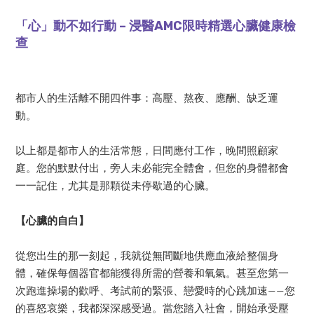
「心」動不如行動 – 浸醫AMC限時精選心臟健康檢
查
都市人的生活離不開四件事：高壓、熬夜、應酬、缺乏運
動。
以上都是都市人的生活常態，日間應付工作，晚間照顧家
庭。您的默默付出，旁人未必能完全體會，但您的身體都會
一一記住，尤其是那顆從未停歇過的心臟。
【心臟的自白】
從您出生的那一刻起，我就從無間斷地供應血液給整個身
體，確保每個器官都能獲得所需的營養和氧氣。甚至您第一
次跑進操場的歡呼、考試前的緊張、戀愛時的心跳加速——您
的喜怒哀樂，我都深深感受過。當您踏入社會，開始承受壓