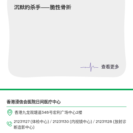
沉默的杀手——脆性骨折
查看更多
查看更多
香港浸信会医院日间医疗中心
香港九龙观塘道348号宏利广场中心2楼
21231127 (体检中心)
/
21231130 (内视镜中心)
/
21231128 (放射诊
断造影中心)