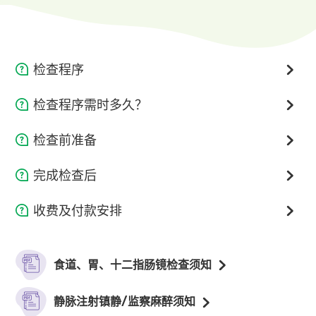
检查程序
按指示躺卧，医护人员会在你喉部喷射局部麻醉剂，并注
检查程序需时多久？
射镇静剂以减少焦虑和检查时的不适感。
检查程序一般需时10分钟，视乎情况而定。
检查前准备
医生会将一条幼小、柔软的内视镜经口腔导入上消化道，
以抽取标本，检查消化道有否受幽门螺旋菌感染。
预计于中心内逗留时间：2至3小时，直至镇静剂药效消
检查前1-3天
完成检查后
退。
若发现异常情况或瘜肉，会进一步抽取组织化验或进行切
按照医护人员的指示，停止服用某些药物，如薄血丸
你会被安排到休息区，在医护人员的观察下卧床休息，直
除瘜肉手术。
等。
收费及付款安排
至镇静剂药效消除。
于检查前6小时切勿饮食。
食道胃十二指肠
食道胃十二指肠＋
完成检查后24小时内切勿驾驶、操作任何机器、饮用酒
检查当天
内视镜检查
结肠内视镜检查
食道、胃、十二指肠镜检查须知
精，或签署具法律效用的文件。
尽量与一位成人同行。
静脉注射麻醉
$7,600
$16,700
静脉注射镇静/监察麻醉须知
于检查前30分钟到达诊所。