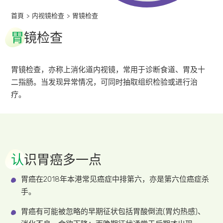
首頁
>
内视镜检查
>
胃镜检查
胃
镜检查
胃镜检查，亦称上消化道内视镜，常用于诊断食道、胃及十
二指肠。当发现异常情况，可同时抽取组织检验或进行治
疗。
认
识胃癌多一点
胃癌在2018年本港常见癌症中排第六，亦是第六位癌症杀
手。
胃癌有可能被忽略的早期征状包括胃酸倒流(胃灼热感)、