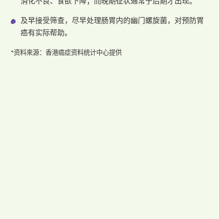
消化不良、食欲下降；而晚期征状通常于后期才出现。
及早接受筛查，尽早处理肠胃内的幽门螺旋菌，对预防胃
癌有实际帮助。
*资料來源：香港癌症资料统计中心提供