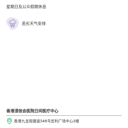
活检钳
星期日及公众假期休息
幽门螺旋杆菌快速测试片 (适用于胃镜检查)
恶劣天气安排
内视镜报告一份 (彩色打印)
术后医生诊症费 (如适用)
套餐计划不包括：
术前医生诊症费
术前及术后药物费用
病理组织化验费 (首2个样本瓶: $1300，第3个样本
瓶起: 每瓶 $900)
香港浸信会医院日间医疗中心
香港九龙观塘道348号宏利广场中心2楼
微生物学检验费