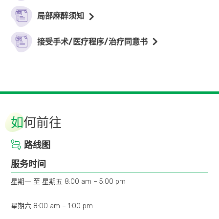
监测麻醉
$9,400
$20,000
穿着简单、舒服的衣服。
局部麻醉须知
带同用以装置假牙及/或隐形眼镜的器皿。
避免配戴金属首饰及/或贵重物件。
接受手术/医疗程序/治疗同意书
套餐计划包括：
内视镜手术医生费
麻醉科医生费 (适用于监测麻醉下进行的内视镜)
内视镜室费用
如
何前往
两类镇静药物
路线图
心脏监察
服务时间
氧气吸入
星期一 至 星期五 8:00 am – 5:00 pm
二氧化碳灌肠系统 (适用于肠镜检查)
星期六 8:00 am – 1:00 pm
肠道冲洗系统