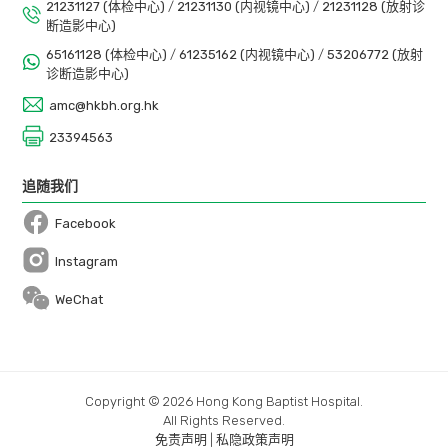
21231127 (体检中心)
/
21231130 (内视镜中心)
/
21231128 (放射诊
医学造影费用 (如X光、超声波等)
断造影中心)
65161128 (体检中心)
/
61235162 (内视镜中心)
/
53206772 (放射
手术期间使用额外仪器及药物之费用
诊断造影中心)
止血仪器 (如止血夹)
amc@hkbh.org.hk
进行活检或瘜肉切除术时使用额外仪器之费用
23394563
追随我们
Facebook
备注：
Open in a new window
Instagram
医生与病人会诊后，可根据病人之情况评估及决定
Open in a new window
WeChat
病人是否适合接受套餐计划。
以上价格仅供参考之用，所有收费将视乎实际情况
而有所改变。
Copyright © 2026 Hong Kong Baptist Hospital.
内视镜检查套餐只适用于指定医生，详情请致电
All Rights Reserved.
2123 1130 向本中心职员查询。
免责声明
|
私隐政策声明