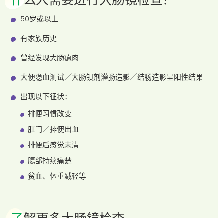
什
么人需要进行大肠镜检查？
50岁或以上
有家族历史
曾经发现大肠瘜肉
大便隐血测试／大肠钡剂灌肠造影／结肠造影呈阳性结果
出现以下征状：
排便习惯改变
肛门／排便出血
排便后感觉未清
膓部持续痛楚
贫血、体重减轻等