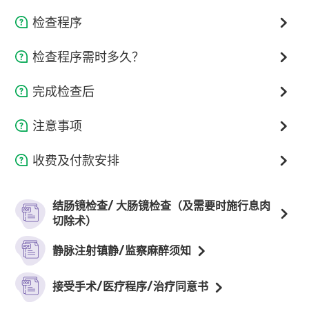
AMC职员联络以确定预约成功;
检查前1-3日
检查程序
若经医生评估客人身体状况后，如客人需进行大肠镜检
检查前3日进行低渣饮食——避免进食高纤的食物如水
医护人员悉心指导预备良好检查姿势；
查，可即日确认手术日期及获取泻剂。
果、蔬菜
检查程序需时多久？
医生视乎病人身体情况，注射适量麻醉及止痛药物，以减
于检查前1日进行流质及清流质饮食（请避免饮用牛奶）
检查程序一般需时约30分钟；个别情况因人而异；
完成检查后
轻检查期间所引起之不适；
按医生指示，暂停服用指定药物
请于检查当日预留2-3小时逗留时间（因镇静剂药效消退
你会被安排到休息区，在医护人员的观察下卧床休息，直
然后医生会把内视镜从病人肛门进入肠道，顺着大肠伸延
根据医生指示使用处方泻药，进行肠道准备（注:若肠道
注意事项
时间因人而异）。
至镇静剂药效消除；
并检查大肠内壁有否瘜肉或异常。有需要时，医生会抽取
准备状况不理想，可能影响检查结果）
过程中或会感到轻微腹胀或少许不适，医护人员会按情况
病变组织进行化验或进行瘜肉切除术。
收费及付款安排
检查前6- 8小时进行禁食
医生即日讲解检查结果。如医生曾为病人抽取组织作化
调节药物份量;
验，报告需时数天备妥。如发现异常，个案将转介至浸会
检查当天
结肠内视镜检查
食道胃十二指肠＋
医院作进一步跟进;
延迟出血或肠道穿孔情况并不常见。若发现情况异常，请
结肠镜检查/ 大肠镜检查（及需要时施行息肉
结肠内视镜检查
请安排一位成人陪同离开
实时通知医护人员。
切除术）
完成检查后24小时内切勿驾驶、操作任何机器、饮用酒
请于检查前30分钟到达
精，或签署法律文件。
静脉注射麻醉
$10,400
$16,700
静脉注射镇静/监察麻醉须知
穿着简单、舒适衣物
监测麻醉
$13,100
$20,000
请带备暂存假牙／隠形眼镜之保护盒
接受手术/医疗程序/治疗同意书
避免配戴金属物品、首饰或任何贵重物品