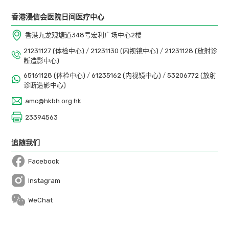
止血仪器 (如止血夹)
香港浸信会医院日间医疗中心
香港九龙观塘道348号宏利广场中心2楼
进行活检或瘜肉切除术时使用额外仪器之费用
21231127 (体检中心)
/
21231130 (内视镜中心)
/
21231128 (放射诊
断造影中心)
65161128 (体检中心)
/
61235162 (内视镜中心)
/
53206772 (放射
备注：
诊断造影中心)
amc@hkbh.org.hk
医生与病人会诊后，可根据病人之情况评估及决定
23394563
病人是否适合接受套餐计划。
以上价格仅供参考之用，所有收费将视乎实际情况
追随我们
而有所改变。
Facebook
Open in a new window
内视镜检查套餐只适用于指定医生，详情请致电
Instagram
2123 1130 向本中心职员查询。
Open in a new window
WeChat
如有任何争议，香港浸信会医院日间医疗中心保留
最终决定权。