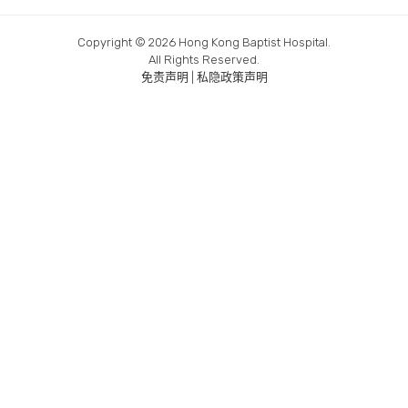
Copyright © 2026 Hong Kong Baptist Hospital.
All Rights Reserved.
我们鼓励电子支付，欢迎使用信用卡、微信支付、支付宝、
免责声明
|
私隐政策声明
转数快。
同时，本日间医疗中心为多间保险公司指定的内视镜中心，
提供免找数门诊手术服务，有关详情请与我们联络 。