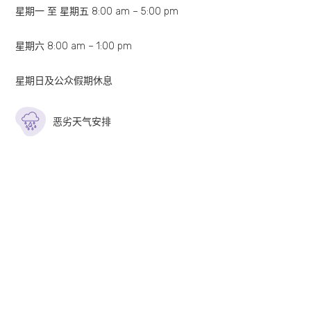
星期一 至 星期五 8:00 am – 5:00 pm
内视镜报告一份 (彩色打印)
星期六 8:00 am – 1:00 pm
术后医生诊症费 (如适用)
星期日及公众假期休息
套餐计划不包括：
恶劣天气安排
术前医生诊症费
术前及术后药物费用
病理组织化验费 (首2个样本瓶: $1300，第3个样本
瓶起: 每瓶 $900)
微生物学检验费
医学造影费用 (如X光、超声波等)
手术期间使用额外仪器及药物之费用