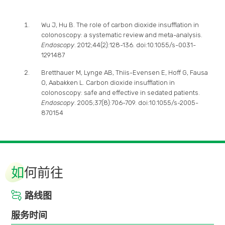
套餐计划包括：
Wu J, Hu B. The role of carbon dioxide insufflation in
colonoscopy: a systematic review and meta-analysis.
内视镜手术医生费
Endoscopy
. 2012;44(2):128-136. doi:10.1055/s-0031-
1291487
麻醉科医生费 (适用于监测麻醉下进行的内视镜)
Bretthauer M, Lynge AB, Thiis-Evensen E, Hoff G, Fausa
内视镜室费用
O, Aabakken L. Carbon dioxide insufflation in
colonoscopy: safe and effective in sedated patients.
两类镇静药物
Endoscopy
. 2005;37(8):706-709. doi:10.1055/s-2005-
870154
心脏监察
氧气吸入
二氧化碳灌肠系统 (适用于肠镜检查)
如
何前往
肠道冲洗系统
路线图
活检钳
服务时间
幽门螺旋杆菌快速测试片 (适用于胃镜检查)