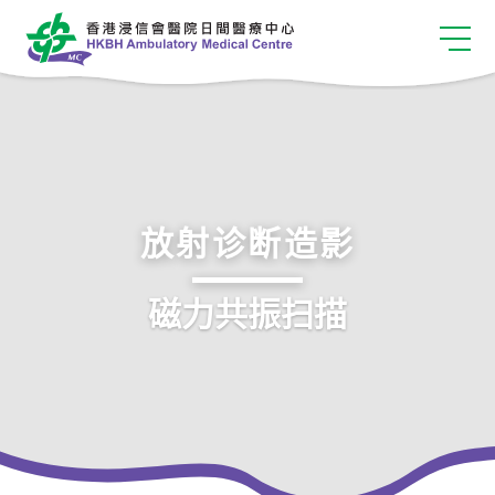
放射诊断造影
磁力共振扫描