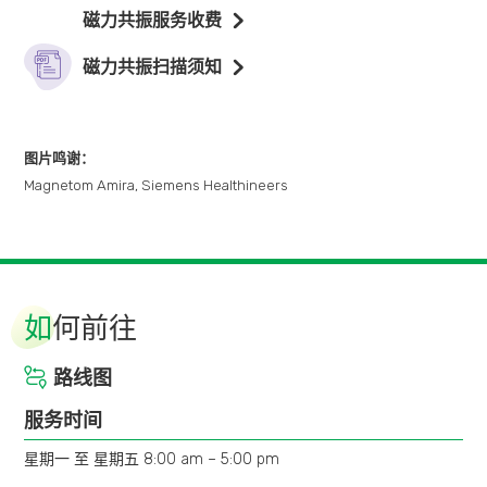
身上所有金属物品必须除下。
宝、转数快。
磁力共振服务收费
心脏整律器 / 除纤维颤动器 / 动脉瘤夹 / 人工心瓣 / 神经
对磁场有反应的物件不要带进检查室，包括信用咭、提款
如你的保险计划属认可出院毋须直接付款类别，而所使用服
激动器 / 分流器 / 助听器 / 中耳金属内置物 / 金属碎片 /
磁力共振扫描须知
咭、储值车票等。
务并没有不保或超额项目，可直接离开。
内植灌流泵 / 骨或关节金属内置物 / 眼眶内金属异物 / 金
属缝合物；
图片鸣谢：
怀孕或可能怀孕；
Magnetom Amira, Siemens Healthineers
检查所用的造影剂甚为安全，约2%病人可能会有头痛、呕
吐、噁心等反应。严重致命的机会只有四十万分之一。
如
何前往
路线图
服务时间
星期一 至 星期五 8:00 am – 5:00 pm