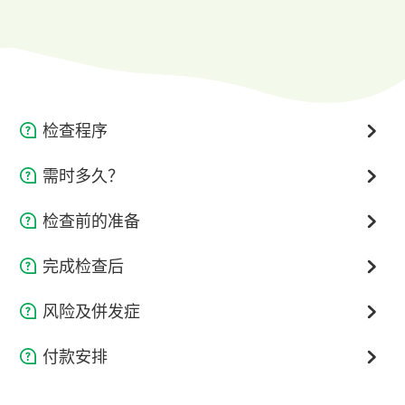
检查程序
检查过程在放射师监察下进行。进入扫描室后，病人会躺在
需时多久？
特备的床上，并有棉毯覆盖身体保暖。如有需要，工作人员
会为病人注射静脉显影剂，也可能需接驳脉膊感应器或心电
检查需时1-2个小时，部份个案或需较长时间。
检查前的准备
图机监察维生指数。
病人须签署手术同意书。
完成检查后
由于扫描是间歇地进行，所以请尽量保持鬆弛、避免移动身
儿童需要由家长或亲人陪同进行检查 (同意书必须由家长
体和保持安静。扫描进行时，仪器会发出噪音，病人须戴上
可以如常饮食。
风险及併发症
或法定监护人签署)。
耳塞。如儿童接受此项检查，可能需要注射镇静剂以确保扫
描顺利进行。过程进行期间，医护人员会与病人保持紧密联
磁力共振扫描是先进的影像技术，绝少引起不良反应。但
假若是接受眼部及脑部检查，眼部不可有化妆，面部化妆
付款安排
络和对话。
是，如果有以下内置物和/或情况，可能构成潜在危险或干扰
亦应尽量减少。
检查，请在检查前通知工作人员。
我们鼓励无现金付款，欢迎使用信用卡、微信支付、支付