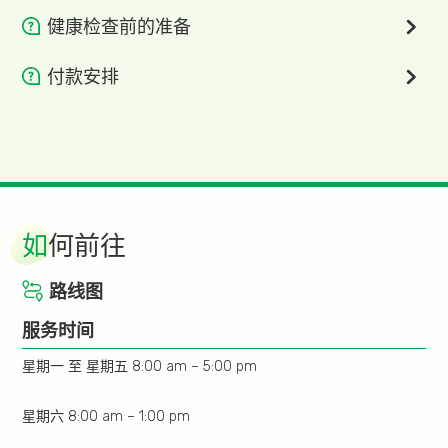
健康检查前的准备
穿着轻便、舒适的衣服；
付款安排
告诉医生你现时常用的药物名称；
我们鼓励无现金付款，欢迎使用信用卡、微信支付、支付
宝、转数快。
如参与附加项目检查包括血糖测试，请于检查前8小时禁
饮食。体检前一切药物均可如常服用（糖尿药除外）；
于预约前15分钟到达，办理登记手续。
如
何前往
路线图
服务时间
星期一 至 星期五 8:00 am – 5:00 pm
星期六 8:00 am – 1:00 pm