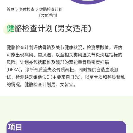
首頁
>
身体检查
>
健骼检查计划
(男女适用)
健
骼检查计划 (男女适用)
健骼检查计划评估骨骼及关节健康狀況，检测尿酸值，评估
可能出现痛风、类风湿，以至相关类风湿关节炎炎症指标的
风险。计划亦包括腰椎及髋部的双能量骨质密度扫瞄
(DEXA)，诊断骨质流失及骨质疏松，同时提供自选血液测
试，检测缺乏维他命D (主要来自日光)，以至骨质和钙质紊乱
的情况。健骼检查计划男、女皆宜。
项目