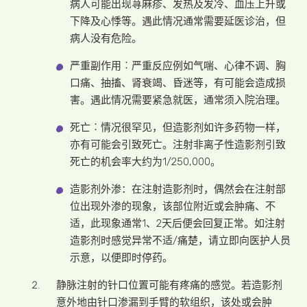
病人可能出现荨麻疹、发热及发冷、血压上升或
下降及心悸等。遇此情况通常需要延医诊治，但
病人没有危险。
严重副作用︰严重反应例如气喘、心律不调、胸
口痛、抽搐、肾衰竭、昏迷等，有可能会造成损
害。遇此情况需要紧急就医，通常须入院治理。
死亡︰情况很罕见，但造影剂如许多药物一样，
亦有可能会引致死亡。注射非离子性造影剂引致
死亡的机会率大约为1/250,000。
造影剂外渗：在注射造影剂时，偶然会在注射部
位出现外渗的现象，该部位附近或会肿痛、不
适，此现象通常1、2天后便会回复正常。如注射
造影剂时感觉异常不适/痛楚，请立即向医护人员
示意，以便即时停药。
静脉注射的针口位置可能有疼痛的感觉。若造影剂
意外地由针口渗漏到手臂的软组织，该处或会肿