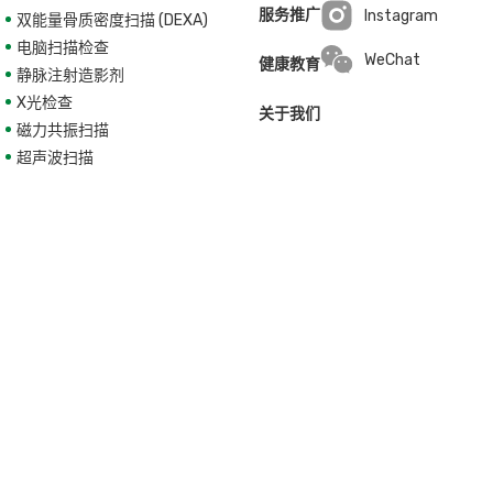
服务推广
Instagram
双能量骨质密度扫描 (DEXA)
Open in a new wi
电脑扫描检查
WeChat
健康教育
静脉注射造影剂
X光检查
关于我们
磁力共振扫描
超声波扫描