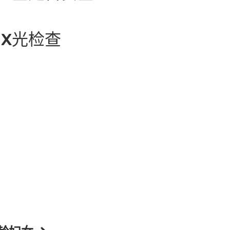
.5 毫希 (英文为mSv，用以量度X光的单位) X光。大
X光检查
.04毫希X光，一般被视为安全水平。
检查，日后诞生的婴儿，因辐射而增加不良影响的机会甚微
查经医生衡量为必须进行。只要进行检查时做足防护措施，
用卡、微信支付、支付宝、转数快。
确定没有怀孕，通常会将检查日期推迟。一般低辐射剂量的腹
一次经期的资料与有关医护人员。
接付款类别，而所使用服务并没有不保或超额项目，可直