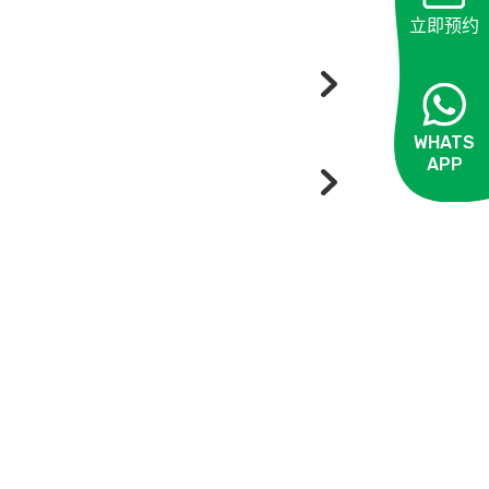
立即预约
部份X光诊断所使用的X光剂量也属低水平，以
WHATS
。但女性如有可能怀孕，不宜接受腹部或
APP
女性在怀孕期仍可接受远离胎儿部位，如
OPEN
部检查，会于月经周期开始首 28 天内进
接离开。