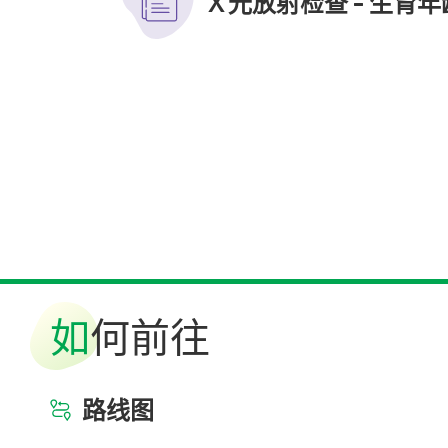
Ｘ光放射检查 - 生育
如
何前往
路线图