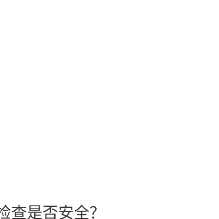
造影指引进行。检查时需躺
放射师会帮助及指导摆位，
和成像板之间。过程中你只
听从放射师之指导。如有需
位，以从不同角度获取更多
检查是否安全？