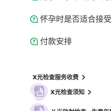
人类每年平均从自然界中汲取2.0–2
怀孕时是否适合接受
胸肺X光诊断为例，只涉及0.02至0
胚胎成长的首三个星期接受 X 光
付款安排
盆骨部位的 X 光检查，除非该检
肺部、头、及四肢等的 X 光检查。
我们鼓励无现金付款，欢迎使用信
妇女接受腹部 X 光检查，如未能
行。因应守则的执行，请提供最近
如你的保险计划属认可出院毋须直
X光检查服务收费
X光检查须知