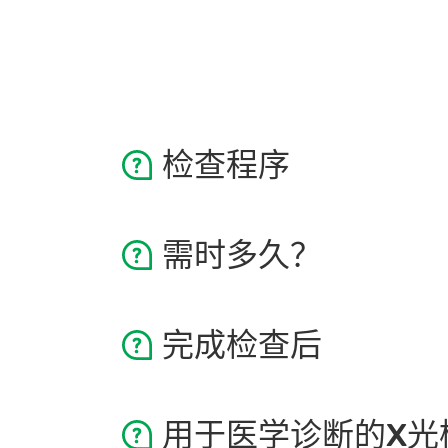
检查程序
检查由注册放射师按照相关的医疗
需时多久？
在检查床上或站立在一块平板前，
需要检查的身体部份会位于X光机器
须保持相应体位不动或忍住呼吸，
X光检查一般持续数秒。
要，放射师可能会要求重新摆放体
完成检查后
影像。
可以如常饮食。
用于医学诊断的X光