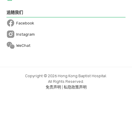
追随我们
Facebook
Open in a new window
Instagram
Open in a new window
WeChat
Copyright © 2026 Hong Kong Baptist Hospital.
All Rights Reserved.
免责声明
|
私隐政策声明