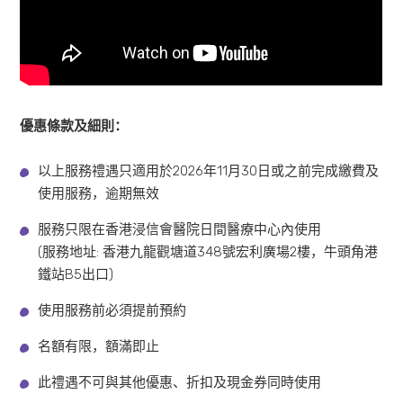
優惠條款及細則：
以上服務禮遇只適用於2026年11月30日或之前完成繳費及
使用服務，逾期無效
服務只限在香港浸信會醫院日間醫療中心內使用
(服務地址: 香港九龍觀塘道348號宏利廣場2樓，牛頭角港
鐵站B5出口)
使用服務前必須提前預約
名額有限，額滿即止
此禮遇不可與其他優惠、折扣及現金券同時使用