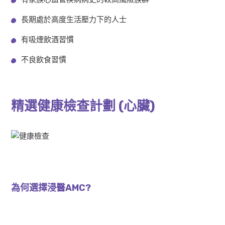
長期處於高度生活壓力下的人士
有吸煙飲酒習慣
不良飲食習慣
精選健康檢查計劃 (心臟)
AMC 限時精選價
$6,210
為何選擇浸醫AMC?