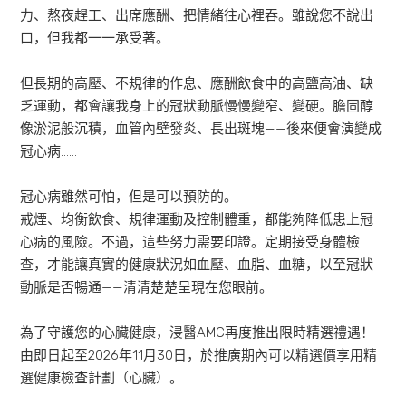
力、熬夜趕工、出席應酬、把情緒往心裡吞。雖說您不說出
口，但我都一一承受著。
但長期的高壓、不規律的作息、應酬飲食中的高鹽高油、缺
乏運動，都會讓我身上的冠狀動脈慢慢變窄、變硬。膽固醇
像淤泥般沉積，血管內壁發炎、長出斑塊——後來便會演變成
冠心病……
冠心病雖然可怕，但是可以預防的。
戒煙、均衡飲食、規律運動及控制體重，都能夠降低患上冠
心病的風險。不過，這些努力需要印證。定期接受身體檢
查，才能讓真實的健康狀況如血壓、血脂、血糖，以至冠狀
動脈是否暢通——清清楚楚呈現在您眼前。
為了守護您的心臟健康，浸醫AMC再度推出限時精選禮遇！
由即日起至2026年11月30日，於推廣期內可以精選價享用精
選健康檢查計劃（心臟）。