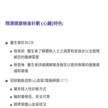
精選健康檢查計劃 (心臟)特色:
醫生會診共2次 :
檢查前 : 醫生會了解體檢人士之病歷和家族史以全面理
解您的醫療需要
檢查後 : 醫生會詳細講解驗身報告以提供專業的健康建
議和跟進
冠狀動脈造影(心血管)電腦掃描 (CT) :
屬非侵入性診斷方式
輻射量極低，安全可靠
精準掌握心血管狀況