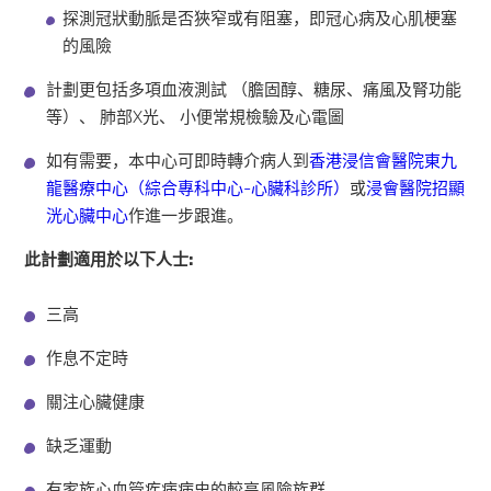
探測冠狀動脈是否狹窄或有阻塞，即冠心病及心肌梗塞
的風險
計劃更包括多項血液測試 （膽固醇、糖尿、痛風及腎功能
等）、 肺部X光、 小便常規檢驗及心電圖
如有需要，本中心可即時轉介病人到
香港浸信會醫院東九
龍醫療中心（綜合專科中心-心臟科診所）
或
浸會醫院招顯
洸心臟中心
作進一步跟進。
此計劃適用於以下人士:
三高
作息不定時
關注心臟健康
缺乏運動
有家族心血管疾病病史的較高風險族群