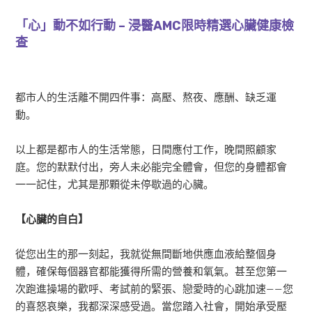
「心」動不如行動 – 浸醫AMC限時精選心臟健康檢
查
都市人的生活離不開四件事：高壓、熬夜、應酬、缺乏運
動。
以上都是都市人的生活常態，日間應付工作，晚間照顧家
庭。您的默默付出，旁人未必能完全體會，但您的身體都會
一一記住，尤其是那顆從未停歇過的心臟。
【心臟的自白】
從您出生的那一刻起，我就從無間斷地供應血液給整個身
體，確保每個器官都能獲得所需的營養和氧氣。甚至您第一
次跑進操場的歡呼、考試前的緊張、戀愛時的心跳加速——您
的喜怒哀樂，我都深深感受過。當您踏入社會，開始承受壓