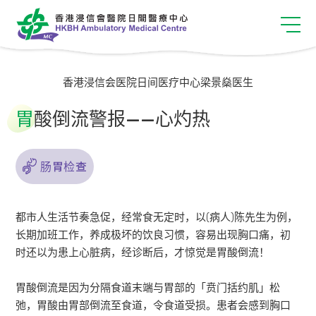
香港浸信会医院日间医疗中心梁景燊医生
胃
酸倒流警报——心灼热
肠胃检查
都市人生活节奏急促，经常食无定时，以(病人)陈先生为例，
长期加班工作，养成极坏的饮良习惯，容易出现胸口痛，初
时还以为患上心脏病，经诊断后，才惊觉是胃酸倒流！
胃酸倒流是因为分隔食道末端与胃部的「贲门括约肌」松
弛，胃酸由胃部倒流至食道，令食道受损。患者会感到胸口