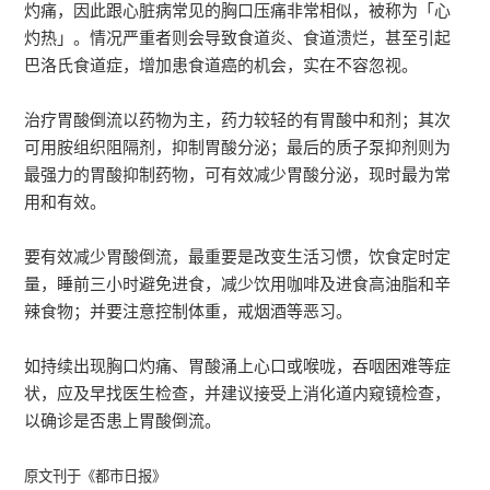
灼痛，因此跟心脏病常见的胸口压痛非常相似，被称为「心
灼热」。情况严重者则会导致食道炎、食道溃烂，甚至引起
巴洛氏食道症，增加患食道癌的机会，实在不容忽视。
治疗胃酸倒流以药物为主，药力较轻的有胃酸中和剂；其次
可用胺组织阻隔剂，抑制胃酸分泌；最后的质子泵抑剂则为
最强力的胃酸抑制药物，可有效减少胃酸分泌，现时最为常
用和有效。
要有效减少胃酸倒流，最重要是改变生活习惯，饮食定时定
量，睡前三小时避免进食，减少饮用咖啡及进食高油脂和辛
辣食物；并要注意控制体重，戒烟酒等恶习。
如持续出现胸口灼痛、胃酸涌上心口或喉咙，吞咽困难等症
状，应及早找医生检查，并建议接受上消化道内窥镜检查，
以确诊是否患上胃酸倒流。
原文刊于《都市日报》