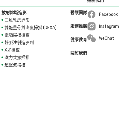
追隨我們
放射診斷造影
醫護團隊
Facebook
三維乳房造影
Open in a new wi
服務推廣
Instagram
雙能量骨質密度掃描 (DEXA)
Open in a new wi
電腦掃描檢查
WeChat
健康教育
靜脈注射造影劑
X光檢查
關於我們
磁力共振掃描
超聲波掃描