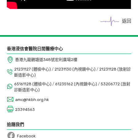
返回
香港浸信會醫院日間醫療中心
香港九龍觀塘道348號宏利廣場2樓
21231127 (體檢中心)
/
21231130 (內視鏡中心)
/
21231128 (放射診
斷造影中心)
65161128 (體檢中心)
/
61235162 (內視鏡中心)
/
53206772 (放射
診斷造影中心)
amc@hkbh.org.hk
23394563
追隨我們
Facebook