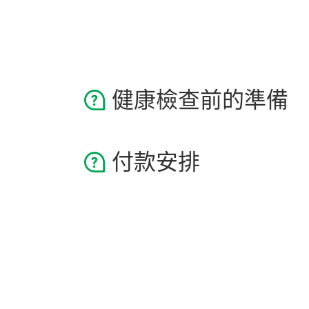
健康檢查前的準備
請於檢查前8小時禁飲食。體檢
付款安排
穿著輕便、舒適的衣服；
告訴醫生你現時常用的藥物名稱
我們鼓勵無現金付款，歡迎使用信
如證實或有可能懷孕，請於檢查
於預約前15分鐘到達，辦理登記