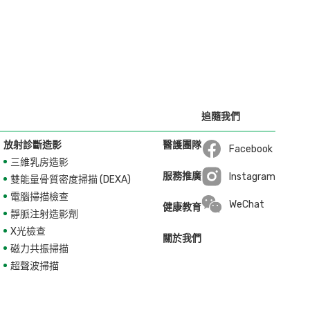
追隨我們
放射診斷造影
醫護團隊
Facebook
三維乳房造影
Open in a new wi
服務推廣
Instagram
雙能量骨質密度掃描 (DEXA)
Open in a new wi
電腦掃描檢查
WeChat
健康教育
靜脈注射造影劑
X光檢查
關於我們
磁力共振掃描
超聲波掃描