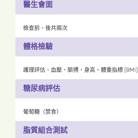
醫生會面
檢查前、後共兩次
體格檢驗
護理評估、血壓、脈搏、身高、體重指標 (BMI)
糖尿病評估
葡萄糖（禁食）
脂質組合測試