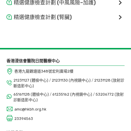
醫生會面
項目
精選健康檢查計劃 (中風風險–加護)
醫生會面
項目
精選健康檢查計劃 (腎臟)
檢查前、後共兩次
醫生會面
項目
體格檢驗
檢查前、後共兩次
醫生會面
體格檢驗
檢查前、後共兩次
護理評估、血壓、脈搏、身高、體重指標
(BMI)
香港浸信會醫院日間醫療中心
體格檢驗
檢查前、後共兩次
護理評估、血壓、脈搏、身高、體重指標
血液檢測
香港九龍觀塘道348號宏利廣場2樓
(BMI)
體格檢驗
21231127 (體檢中心)
/
21231130 (內視鏡中心)
/
21231128 (放射診
護理評估、血壓、脈搏、身高、體重指標
血液檢測
斷造影中心)
(BMI)
全血計數
65161128 (體檢中心)
/
61235162 (內視鏡中心)
/
53206772 (放射
護理評估、血壓、脈搏、身高、體重指標
-血色素、紅血球、白血球、血小板總數
診斷造影中心)
血液檢測
全血計數
(BMI)
-血色素、紅血球、白血球、血小板總數
amc@hkbh.org.hk
脂質組合測試
血液檢測
23394563
全血計數
脂質組合測試
– 血色素、紅血球、白血球、血小板總數
全血計數