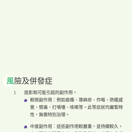
風
險及併發症
造影劑可能引起的副作用。
輕微副作用：例如痕癢、蕁麻疹、作嘔、熱暖感
覺、臂痛、打噴嚏、咳嗽等。此等症狀均屬暫時
性，無需特別治理。
中度副作用︰這些副作用較嚴重，並持續較久。