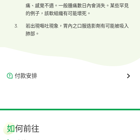
痛、感覺不適。一般腫痛數日內會消失。某些罕見
的例子，該軟組織有可能壞死。
若出現嘔吐現象，胃內之口服造影劑有可能被吸入
肺部。
付款安排
我們鼓勵無現金付款，歡迎使用信用卡、微信支付、支付
寶、轉數快。
如你的保險計劃屬認可出院毋須直接付款類別，而所使用服
務並沒有不保或超額項目，可直接離開。
如
何前往