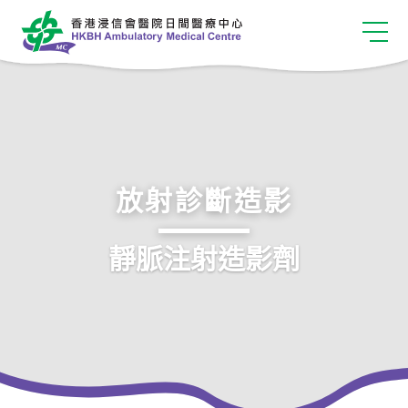
放射診斷造影
靜脈注射造影劑