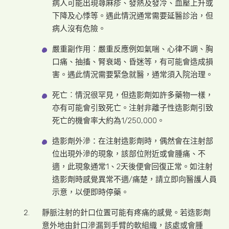
病人可能出現蕁麻疹、發熱及發冷、血壓上升或
下降及心悸等。遇此情況通常需要延醫診治，但
病人沒有危險。
嚴重副作用︰嚴重反應例如氣喘、心律不調、胸
口痛、抽搐、腎衰竭、昏迷等，有可能會造成損
害。遇此情況需要緊急就醫，通常須入院治理。
死亡︰情況很罕見，但造影劑如許多藥物一樣，
亦有可能會引致死亡。注射非離子性造影劑引致
死亡的機會率大約為1/250,000。
造影劑外滲：在注射造影劑時，偶然會在注射部
位出現外滲的現象，該部位附近或會腫痛、不
適，此現象通常1、2天後便會回復正常。如注射
造影劑時感覺異常不適/痛楚，請立即向醫護人員
示意，以便即時停藥。
靜脈注射的針口位置可能有疼痛的感覺。若造影劑
意外地由針口滲漏到手臂的軟組織，該處或會腫