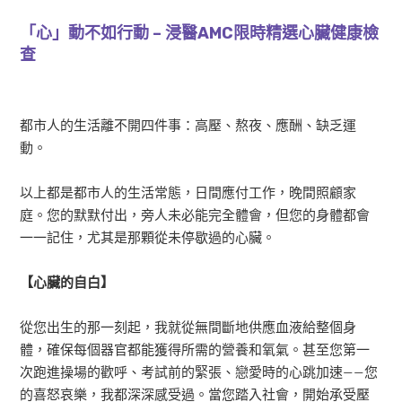
「心」動不如行動 – 浸醫AMC限時精選心臟健康檢
查
都市人的生活離不開四件事：高壓、熬夜、應酬、缺乏運
動。
以上都是都市人的生活常態，日間應付工作，晚間照顧家
庭。您的默默付出，旁人未必能完全體會，但您的身體都會
一一記住，尤其是那顆從未停歇過的心臟。
【心臟的自白】
從您出生的那一刻起，我就從無間斷地供應血液給整個身
體，確保每個器官都能獲得所需的營養和氧氣。甚至您第一
次跑進操場的歡呼、考試前的緊張、戀愛時的心跳加速——您
的喜怒哀樂，我都深深感受過。當您踏入社會，開始承受壓