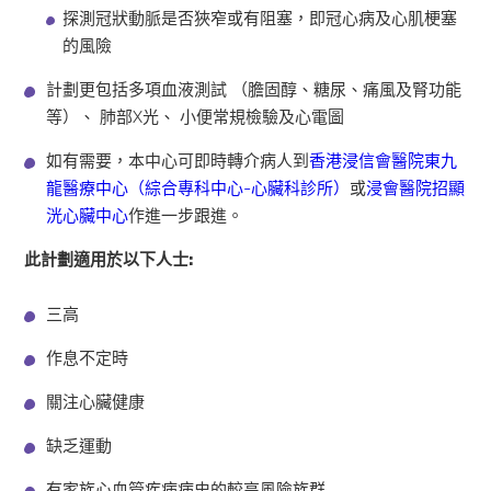
探測冠狀動脈是否狹窄或有阻塞，即冠心病及心肌梗塞
的風險
計劃更包括多項血液測試 （膽固醇、糖尿、痛風及腎功能
等）、 肺部X光、 小便常規檢驗及心電圖
如有需要，本中心可即時轉介病人到
香港浸信會醫院東九
龍醫療中心（綜合專科中心-心臟科診所）
或
浸會醫院招顯
洸心臟中心
作進一步跟進。
此計劃適用於以下人士:
三高
作息不定時
關注心臟健康
缺乏運動
有家族心血管疾病病史的較高風險族群