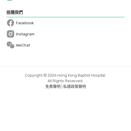
追隨我們
Facebook
Open in a new window
Instagram
Open in a new window
WeChat
Copyright © 2026 Hong Kong Baptist Hospital.
All Rights Reserved.
免責聲明
|
私隱政策聲明