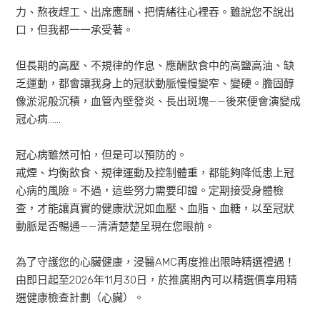
力、熬夜趕工、出席應酬、把情緒往心裡吞。雖說您不說出
口，但我都一一承受著。
但長期的高壓、不規律的作息、應酬飲食中的高鹽高油、缺
乏運動，都會讓我身上的冠狀動脈慢慢變窄、變硬。膽固醇
像淤泥般沉積，血管內壁發炎、長出斑塊——後來便會演變成
冠心病……
冠心病雖然可怕，但是可以預防的。
戒煙、均衡飲食、規律運動及控制體重，都能夠降低患上冠
心病的風險。不過，這些努力需要印證。定期接受身體檢
查，才能讓真實的健康狀況如血壓、血脂、血糖，以至冠狀
動脈是否暢通——清清楚楚呈現在您眼前。
為了守護您的心臟健康，浸醫AMC再度推出限時精選禮遇！
由即日起至2026年11月30日，於推廣期內可以精選價享用精
選健康檢查計劃（心臟）。