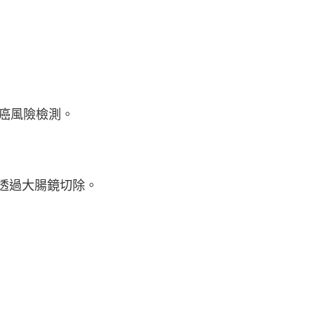
腸癌風險檢測。
可透過大腸鏡切除。