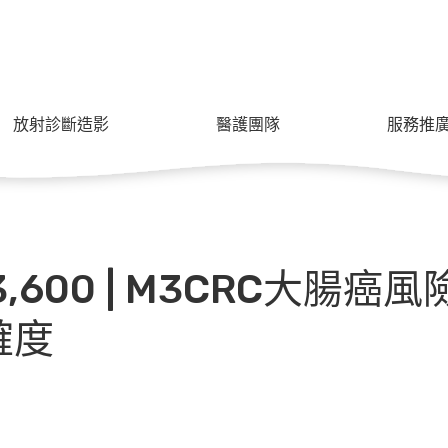
放射診斷造影
醫護團隊
服務推
,600 | M3CRC大腸
確度