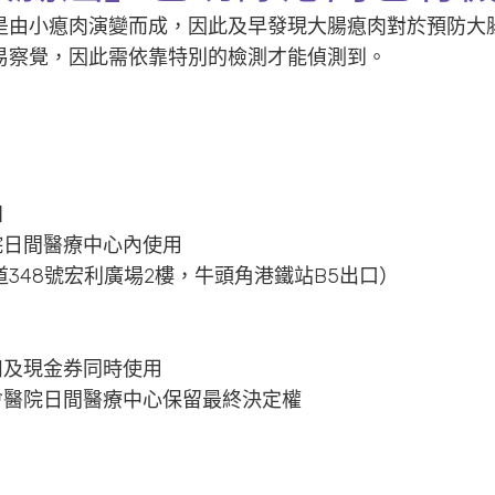
是由小瘜肉演變而成，因此及早發現大腸瘜肉對於預防大
易察覺，因此需依靠特別的檢測才能偵測到。
知
院日間醫療中心內使用
348號宏利廣場2樓，牛頭角港鐵站B5出口）
扣及現金券同時使用
會醫院日間醫療中心保留最終決定權