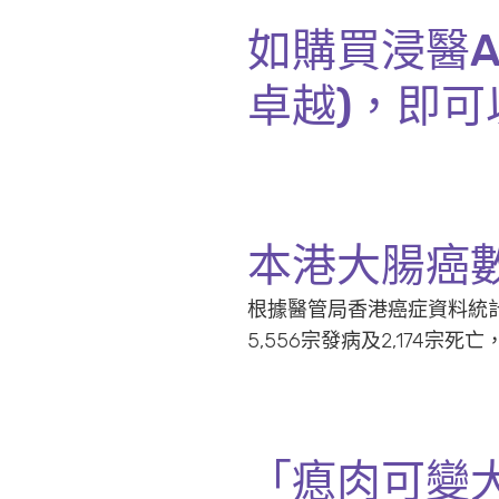
如購買浸醫A
卓越)，即可
本港大腸癌
根據醫管局香港癌症資料統計
5,556宗發病及2,174
「瘜肉可變