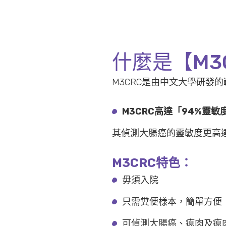
什麼是【M3
M3CRC是由中文大學研發
M3CRC高達「94%靈
其偵測大腸癌的靈敏度更高達
M3CRC特色：
毋須入院
只需糞便樣本，簡單方便
可偵測大腸癌、瘜肉及瘜