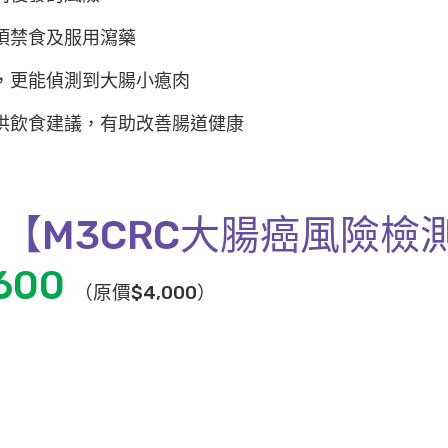
須禁食及服用瀉藥
，更能偵測到大腸小瘜肉
供飲食建議，有助改善腸道健康
 【M3CRC大腸癌風險檢
600
（原價$4,000）