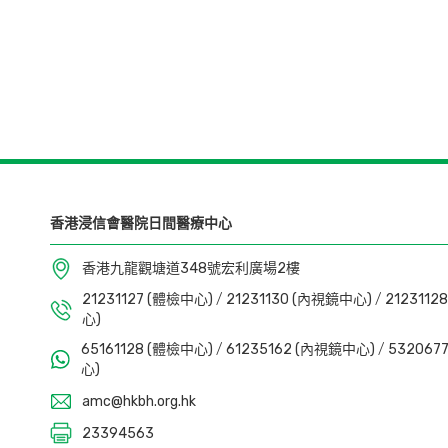
香港浸信會醫院日間醫療中心
香港九龍觀塘道348號宏利廣場2樓
21231127 (體檢中心)
/
21231130 (內視鏡中心)
/
212311
心)
65161128 (體檢中心)
/
61235162 (內視鏡中心)
/
53206
心)
amc@hkbh.org.hk
23394563