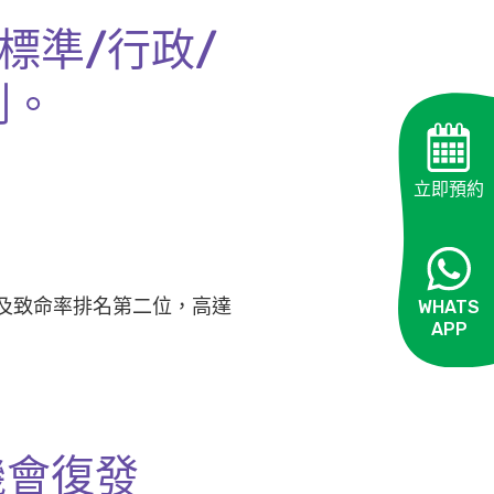
標準/行政/
測。
立即預約
發及致命率排名第二位，高達
WHATS
APP
OPEN
機會復發