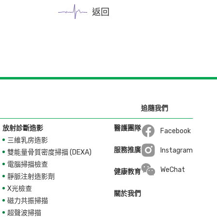
返回
追隨我們
放射診斷造影
醫護團隊
Facebook
三維乳房造影
Open in a new wi
服務推廣
Instagram
雙能量骨質密度掃描 (DEXA)
Open in a new wi
電腦掃描檢查
WeChat
健康教育
靜脈注射造影劑
X光檢查
關於我們
磁力共振掃描
超聲波掃描